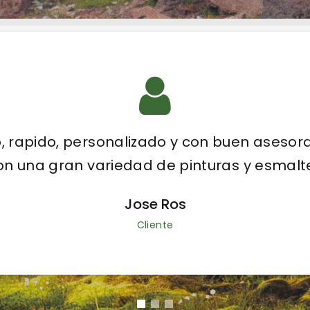
mena y los responsables muy amables en 
Pilar Ledesma Juan
Cliente