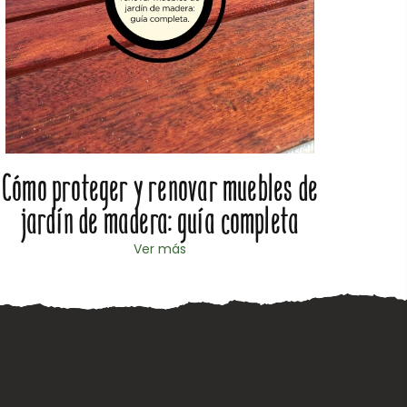
Cómo proteger y renovar muebles de
Cómo
jardín de madera: guía completa
Ver más