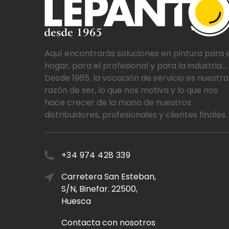
Aquí encontrarás soluciones en pintura para e
hogar, para el profesional y para la industria...
Desde 1965, la vocación de servicio es nuestra
razón de ser, lo que nos motiva y lo que nos
hace crecer de la mano de nuestros
distribuidores, profesionales y clientes finales.
+34 974 428 339
Carretera San Esteban,
S/N, Binefar. 22500,
Huesca
Contacta con nosotros