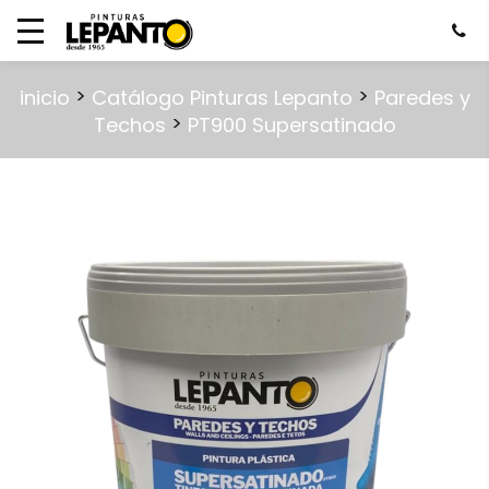
>
>
inicio
Catálogo Pinturas Lepanto
Paredes y
>
Techos
PT900 Supersatinado