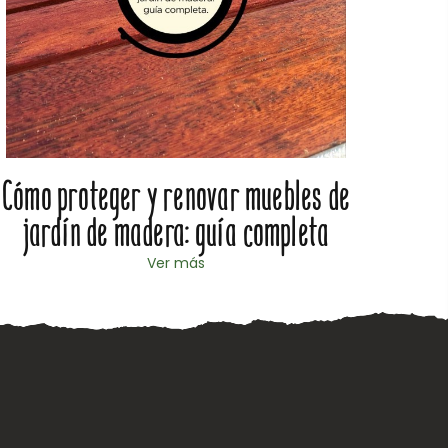
Cómo proteger y renovar muebles de
Cómo
jardín de madera: guía completa
Ver más