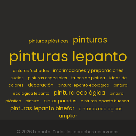
pinturas
pinturas plásticas
pinturas lepanto
imprimaciones y preparaciones
pinturas fachadas
suelos
pinturas especiales
trucos de pintura
ideas de
decoración
colores
pintura lepanto ecologica
pintura
pintura ecológica
ecológica lepanto
pintura
pintar paredes
plástica
pintura
pinturas lepanto huesca
pinturas lepanto binefar
pinturas ecologicas
ampliar
©
2026
Lepanto
. Todos los derechos reservados.