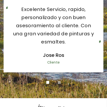
Excelente Servicio, rapido,
Visita muy amena y los
responsables muy amables en
personalizado y con buen
asesoramiento al cliente. Con
todo momento.
una gran variedad de pinturas y
Pilar Ledesma Juan
esmaltes.
Cliente
Jose Ros
Cliente