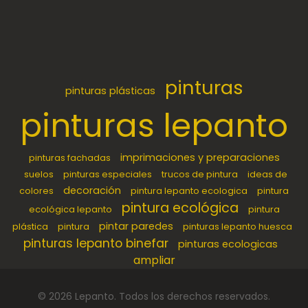
pinturas
pinturas plásticas
pinturas lepanto
imprimaciones y preparaciones
pinturas fachadas
suelos
pinturas especiales
trucos de pintura
ideas de
decoración
colores
pintura lepanto ecologica
pintura
pintura ecológica
ecológica lepanto
pintura
pintar paredes
plástica
pintura
pinturas lepanto huesca
pinturas lepanto binefar
pinturas ecologicas
ampliar
©
2026
Lepanto
. Todos los derechos reservados.