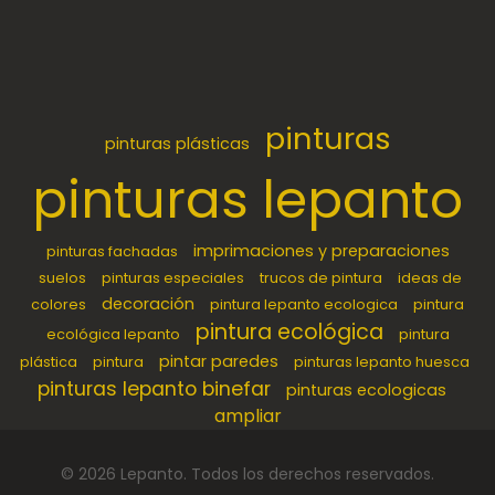
pinturas
pinturas plásticas
pinturas lepanto
imprimaciones y preparaciones
pinturas fachadas
suelos
pinturas especiales
trucos de pintura
ideas de
decoración
colores
pintura lepanto ecologica
pintura
pintura ecológica
ecológica lepanto
pintura
pintar paredes
plástica
pintura
pinturas lepanto huesca
pinturas lepanto binefar
pinturas ecologicas
ampliar
©
2026
Lepanto
. Todos los derechos reservados.