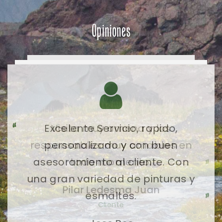
Opiniones
Visita muy amena y los
responsables muy amables en
todo momento.
Pilar Ledesma Juan
Cliente