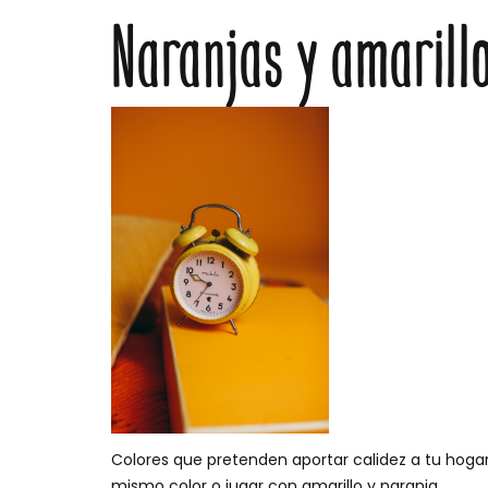
Naranjas y amarill
Colores que pretenden aportar calidez a tu hoga
mismo color o jugar con amarillo y naranja.