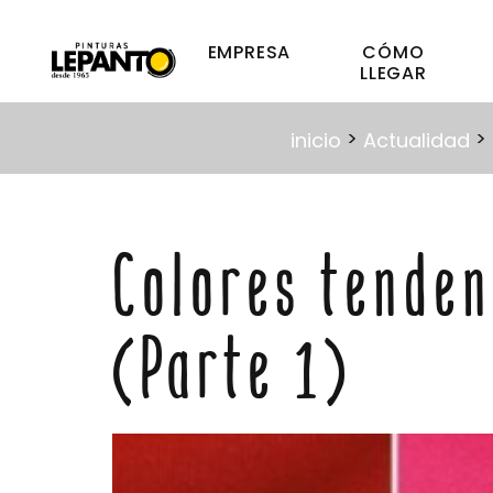
EMPRESA
CÓMO
LLEGAR
>
>
inicio
Actualidad
Colores tende
(Parte 1)