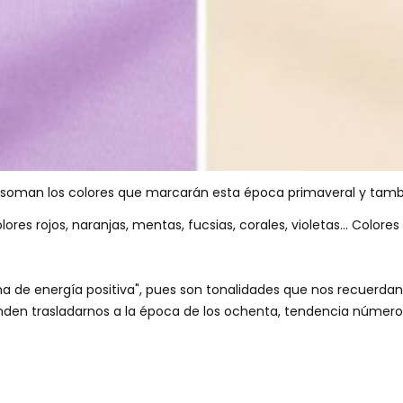
 asoman los colores que marcarán esta época primaveral y tambi
res rojos, naranjas, mentas, fucsias, corales, violetas... Colores
de energía positiva", pues son tonalidades que nos recuerdan el 
tenden trasladarnos a la época de los ochenta, tendencia núm