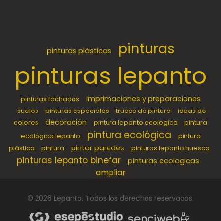
pinturas
pinturas plásticas
pinturas lepanto
imprimaciones y preparaciones
pinturas fachadas
suelos
pinturas especiales
trucos de pintura
ideas de
decoración
colores
pintura lepanto ecologica
pintura
pintura ecológica
ecológica lepanto
pintura
pintar paredes
plástica
pintura
pinturas lepanto huesca
pinturas lepanto binefar
pinturas ecologicas
ampliar
©
2026
Lepanto
. Todos los derechos reservados.