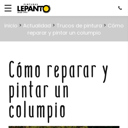
>
>
>
inicio
Actualidad
Trucos de pintura
Cómo
reparar y pintar un columpio
Cómo reparar y
pintar un
columpio