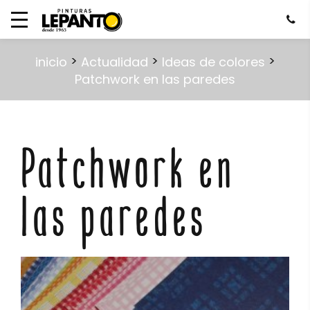
>
>
>
inicio
Actualidad
Ideas de colores
Patchwork en las paredes
Patchwork en
las paredes