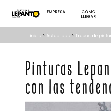
EMPRESA
CÓMO
LLEGAR
>
>
inicio
Actualidad
Trucos de pintu
Pinturas Lepan
con las tenden