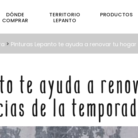
DÓNDE
TERRITORIO
PRODUCTOS
COMPRAR
LEPANTO
>
ra
Pinturas Lepanto te ayuda a renovar tu hogar
to te ayuda a reno
cias de la tempora