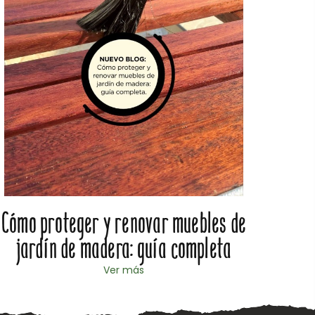
Cómo proteger y renovar muebles de
Cómo
jardín de madera: guía completa
Ver más