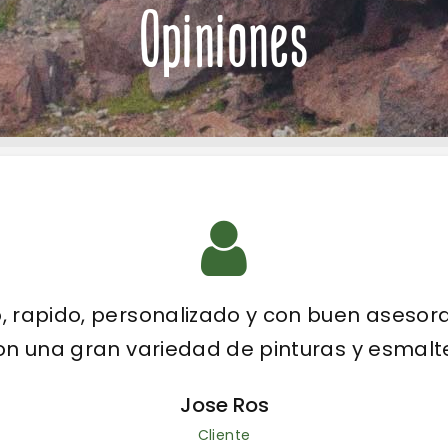
Opiniones
mena y los responsables muy amables en 
Pilar Ledesma Juan
Cliente