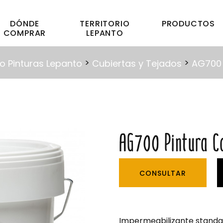
DÓNDE
TERRITORIO
PRODUCTOS
COMPRAR
LEPANTO
>
>
o Pinturas Lepanto
Cubiertas y Tejados
AG700 
AG700 Pintura C
CONSULTAR
Impermeabilizante standa