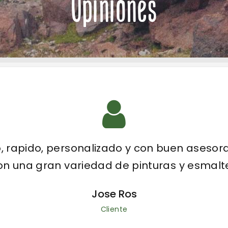
Opiniones
mena y los responsables muy amables en 
Pilar Ledesma Juan
Cliente