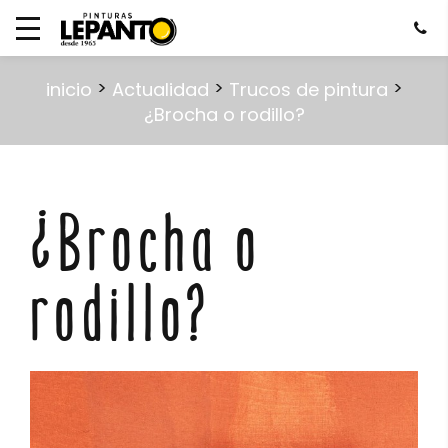
>
>
>
inicio
Actualidad
Trucos de pintura
¿Brocha o rodillo?
¿Brocha o
rodillo?